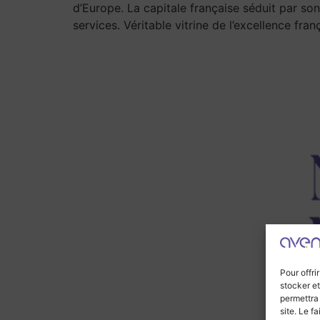
d’Europe. La capitale française séduit par so
services. Véritable vitrine de l’excellence fran
Pour offri
stocker et
permettra
site. Le f