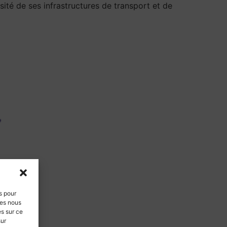
ité de ses infrastructures de transport et de
s pour
ies nous
es sur ce
sur