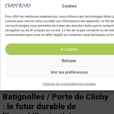
Cookies
© Chabe01
,
SA 4.0
Entre le Palais Garnier, les Grands Boulevards, les Galeries
Pour offrir les meilleures expériences, nous utilisons des technologies telles 
Lafayette et le Printemps, le quartier mêle élégance et
cookies pour stocker et/ou accéder aux informations des appareils. Le fait de
ces technologies nous permettra de traiter des données telles que le compo
activité. Il attire des entreprises issues de la finance, de
navigation ou les ID uniques sur ce site. Le fait de ne pas consentir ou de reti
l’assurance, de l’énergie, des médias ou de la grande
consentement peut avoir un effet négatif sur certaines caractéristiques et fo
distribution.
Proche du « Triangle d’Or », il partage avec ce dernier un
Accepter
goût pour l’excellence et un environnement hautement
prestigieux. Opéra incarne ainsi la synthèse parfaite entre
Refuser
tradition, centralité et modernité — un lieu de travail
vivant, connecté et inspirant.
Voir les préférences
Politique de cookies
Mentions légales
Batignolles / Porte de Clichy
: le futur durable de