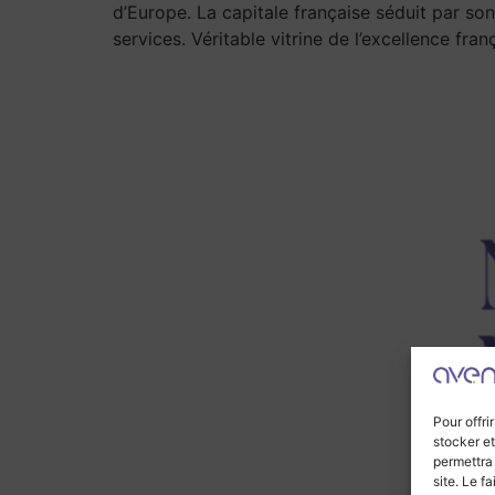
d’Europe. La capitale française séduit par so
services. Véritable vitrine de l’excellence fran
Pour offri
stocker et
permettra
site. Le f