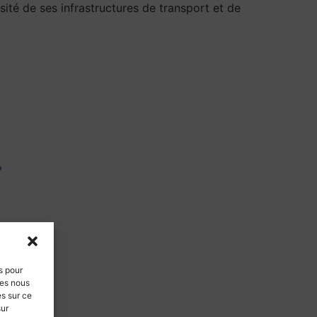
ité de ses infrastructures de transport et de
s pour
ies nous
es sur ce
sur