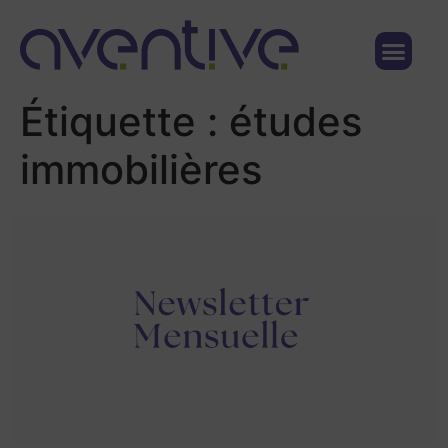
Qui sommes nous ?
Nous contacter
Étiquette :
études
immobilières