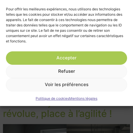
Pour offrir les meilleures expériences, nous utilisons des technologies
telles que les cookies pour stocker et/ou accéder aux informations des
appareils. Le fait de consentir à ces technologies nous permettra de
traiter des données telles que le comportement de navigation ou les ID
uniques sur ce site. Le fait de ne pas consentir ou de retirer son
consentement peut avoir un effet négatif sur certaines caractéristiques
et fonctions.
Depuis quelques années, les modes de travail
connaissent une transformation sans précédent.
Accepter
Télétravail, coworking, open space, espaces hybrides :
les bureaux traditionnels cèdent peu à peu la place à
Refuser
des modèles plus agiles. Parmi eux, le flex office
s’impose comme la tendance phare du moment. Apparu
Voir les préférences
dans les années 1990 au sein des cabinets de […]
Politique de cookies
Mentions légales
L’ère du 5 jours sur site est
révolue, place à l’agilité !