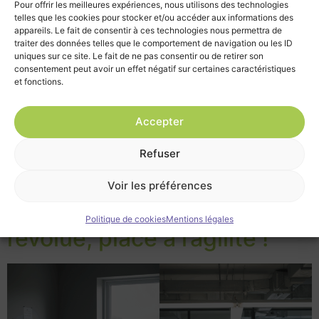
Pour offrir les meilleures expériences, nous utilisons des technologies
telles que les cookies pour stocker et/ou accéder aux informations des
appareils. Le fait de consentir à ces technologies nous permettra de
traiter des données telles que le comportement de navigation ou les ID
uniques sur ce site. Le fait de ne pas consentir ou de retirer son
consentement peut avoir un effet négatif sur certaines caractéristiques
Depuis quelques années, les modes de travail
et fonctions.
connaissent une transformation sans précédent.
Télétravail, coworking, open space, espaces hybrides :
Accepter
les bureaux traditionnels cèdent peu à peu la place à
des modèles plus agiles. Parmi eux, le flex office
Refuser
s’impose comme la tendance phare du moment. Apparu
dans les années 1990 au sein des cabinets de […]
Voir les préférences
L’ère du 5 jours sur site est
Politique de cookies
Mentions légales
révolue, place à l’agilité !