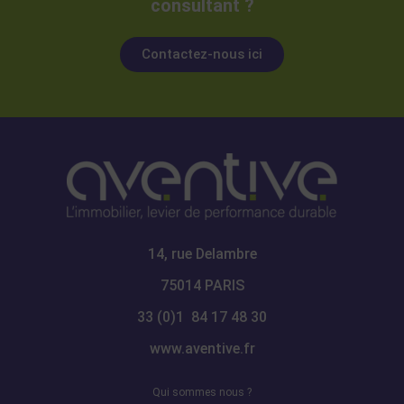
consultant ?
Contactez-nous ici
14, rue Delambre
75014 PARIS
33 (0)1 84 17 48 30
www.aventive.fr
Qui sommes nous ?