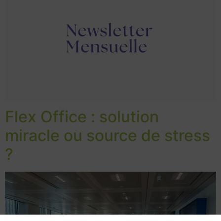
Flex Office : solution
miracle ou source de stress
?