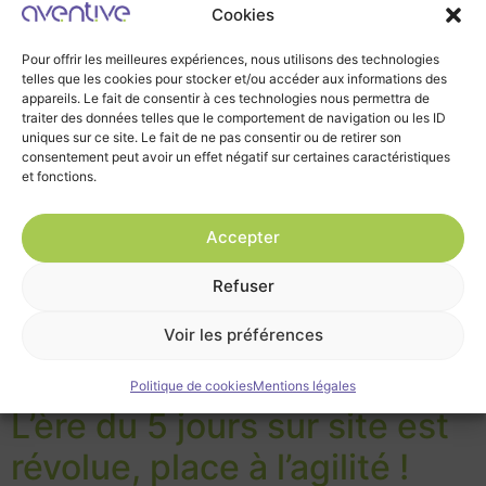
Cookies
Pour offrir les meilleures expériences, nous utilisons des technologies
telles que les cookies pour stocker et/ou accéder aux informations des
appareils. Le fait de consentir à ces technologies nous permettra de
traiter des données telles que le comportement de navigation ou les ID
uniques sur ce site. Le fait de ne pas consentir ou de retirer son
consentement peut avoir un effet négatif sur certaines caractéristiques
et fonctions.
Depuis quelques années, les modes de travail
Accepter
connaissent une transformation sans précédent.
Télétravail, coworking, open space, espaces hybrides :
Refuser
les bureaux traditionnels cèdent peu à peu la place à
des modèles plus agiles. Parmi eux, le flex office
Voir les préférences
s’impose comme la tendance phare du moment. Apparu
dans les années 1990 au sein des cabinets de […]
Politique de cookies
Mentions légales
L’ère du 5 jours sur site est
révolue, place à l’agilité !