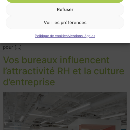
des loyers, l’évolution des usages professionnels et les
Refuser
incertitudes économiques, la renégociation de bail
s’impose comme un exercice de plus en plus
Voir les préférences
stratégique. Longtemps perçue comme un acte défensif
– un réflexe de survie plutôt qu’un geste de
Politique de cookies
Mentions légales
gouvernance – elle devient aujourd’hui un outil majeur
pour […]
Vos bureaux influencent
l’attractivité RH et la culture
d’entreprise