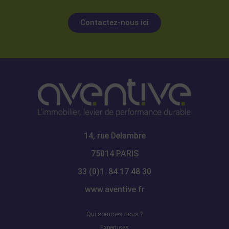
Contactez-nous ici
14, rue Delambre
75014 PARIS
33 (0)1 84 17 48 30
www.aventive.fr
Qui sommes nous ?
Expertises