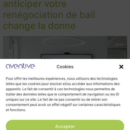
anticiper votre
renégociation de bail
change la donne
Cookies
Pour offrir les meilleures expériences, nous utilisons des technologies
telles que les cookies pour stocker et/ou accéder aux informations des
appareils. Le fait de consentir à ces technologies nous permettra de
traiter des données telles que le comportement de navigation ou les ID
uniques sur ce site. Le fait de ne pas consentir ou de retirer son
consentement peut avoir un effet négatif sur certaines caractéristiques
et fonctions.
Accepter
Dans un paysage immobilier bousculé par la montée