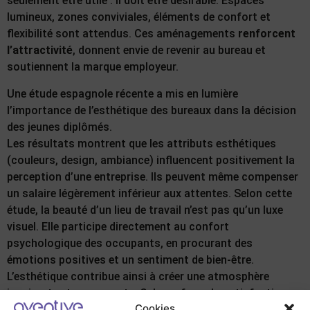
seulement être utile : il doit être désirable. Espaces
lumineux, zones conviviales, éléments de confort et
flexibilité sont attendus. Ces aménagements
renforcent
l’attractivité
, donnent envie de revenir au bureau et
soutiennent la marque employeur.
Une étude espagnole récente a mis en lumière
l’importance de l’esthétique des bureaux dans la décision
des jeunes diplômés.
Les résultats montrent que les attributs esthétiques
(couleurs, design, ambiance) influencent positivement la
perception d’une entreprise. Ils peuvent même compenser
un salaire légèrement inférieur aux attentes. Selon cette
étude, la beauté d’un lieu de travail n’est pas qu’un luxe
visuel. Elle participe directement au confort
psychologique des occupants, en procurant des
émotions positives et un sentiment de bien-être.
L’esthétique contribue ainsi à créer une atmosphère
inspirante et engageante. Cela renforce la satisfaction
Cookies
des collaborateurs et leur envie d’appartenir à