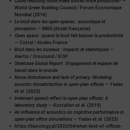
Could reducing noise make offices more productive?
—
World Green Building Council / Forum Économique
Mondial (2016)
Le bruit dans les open-spaces : acoustique et
perception
— INRS (étude française)
Open space : quand le bruit fait baisser la productivité
— Cotral / études France
Bruit dans les bureaux : impacts et statistiques
—
Alertis / Orosound / IFOP
Steelcase Global Report : Engagement et espace de
travail dans le monde
Noise disturbance and lack of privacy: Modeling
acoustic dissatisfaction in open-plan offices
— Yadav
et al. (2025)
Irrelevant speech effect in open plan offices: A
laboratory study
— Kostallari et al. (2019)
An influence of acoustics on cognitive performance in
open-plan office simulations
— Yadav et al. (2023)
https://biurology.pl/2025/04/what-kind-of-offices-