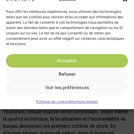
l’organisation.
Pour offrir les meilleures expériences, nous utilisons des technologies
telles que les cookies pour stocker et/ou accéder aux informations des
appareils. Le fait de consentir à ces technologies nous permettra de
traiter des données telles que le comportement de navigation ou les ID
uniques sur ce site. Le fait de ne pas consentir ou de retirer son
consentement peut avoir un effet négatif sur certaines caractéristiques
et fonctions.
Accepter
Refuser
Voir les préférences
Politique de cookies
Mentions légales
Google Campus à Paris, © Blog Google France
Toutefois, l’étude nuance cette conclusion : avant même
la qualité esthétique,
la localisation et l’accessibilité
du
bureau demeurent les premiers critères de choix. En
d’autres termes, la beauté séduit, mais la praticité