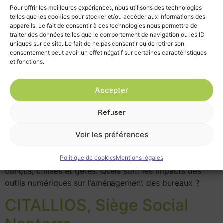
l’aménagement des bureaux
Pour offrir les meilleures expériences, nous utilisons des technologies
telles que les cookies pour stocker et/ou accéder aux informations des
?
appareils. Le fait de consentir à ces technologies nous permettra de
traiter des données telles que le comportement de navigation ou les ID
uniques sur ce site. Le fait de ne pas consentir ou de retirer son
consentement peut avoir un effet négatif sur certaines caractéristiques
et fonctions.
Accepter
Refuser
Voir les préférences
L’essor des technologies numériques a radicalement
changé la manière dont les espaces de travail sont
Politique de cookies
Mentions légales
conçus, utilisés et gérés. Quels sont les impacts des
outils numériques sur l’aménagement des bureaux ?
CITALLIOS, Siège Social