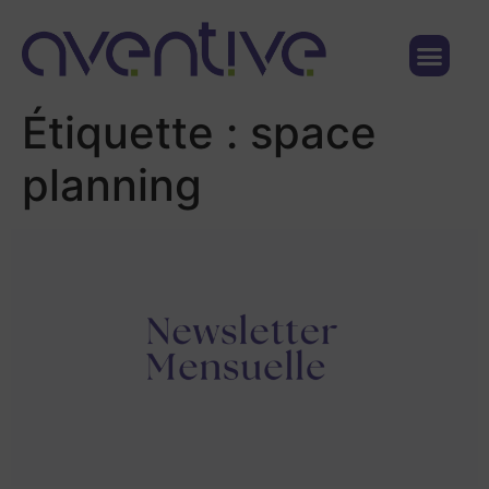
Qui sommes nous ?
Nous contacter
Étiquette :
space
planning