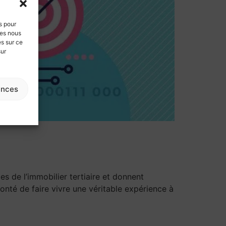
s pour
ies nous
es sur ce
sur
ences
 de l’immobilier tertiaire et donnent
nté de faire vivre une véritable expérience à