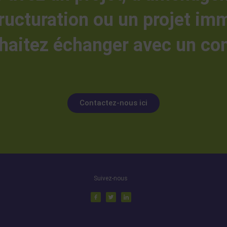
ructuration ou un projet imm
haitez échanger avec un con
Contactez-nous ici
Suivez-nous