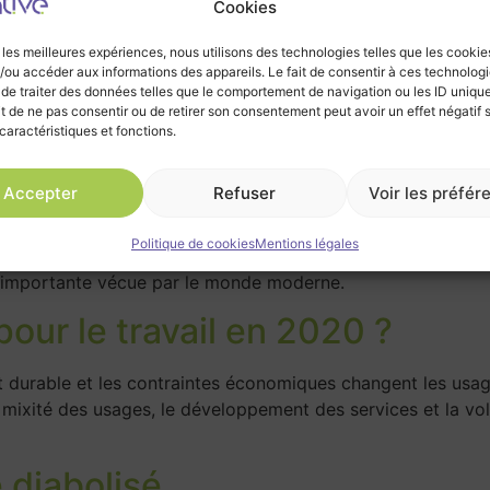
Cookies
r les meilleures expériences, nous utilisons des technologies telles que les cookie
/ou accéder aux informations des appareils. Le fait de consentir à ces technolog
 de traiter des données telles que le comportement de navigation ou les ID uniqu
ait de ne pas consentir ou de retirer son consentement peut avoir un effet négatif 
caractéristiques et fonctions.
Accepter
Refuser
Voir les préfér
Politique de cookies
Mentions légales
lus importante vécue par le monde moderne.
ur le travail en 2020 ?
 durable et les contraintes économiques changent les usages
mixité des usages, le développement des services et la volo
 diabolisé