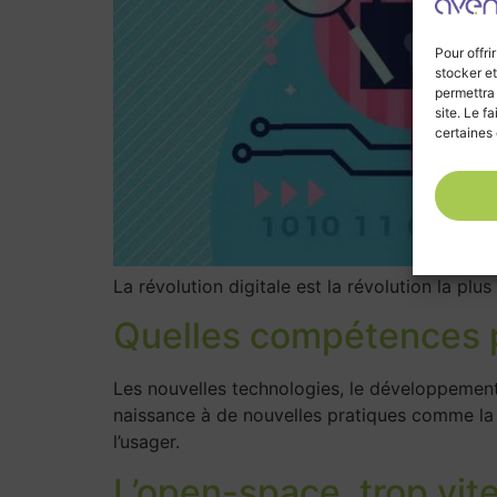
Pour offri
stocker et
permettra
site. Le f
certaines 
La révolution digitale est la révolution la p
Quelles compétences po
Les nouvelles technologies, le développement
naissance à de nouvelles pratiques comme la 
l’usager.
L’open-space, trop vite