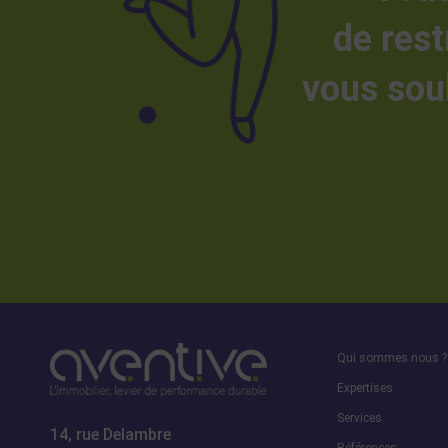
de rest
vous sou
Qui sommes nous ?
Expertises
Services
14, rue Delambre