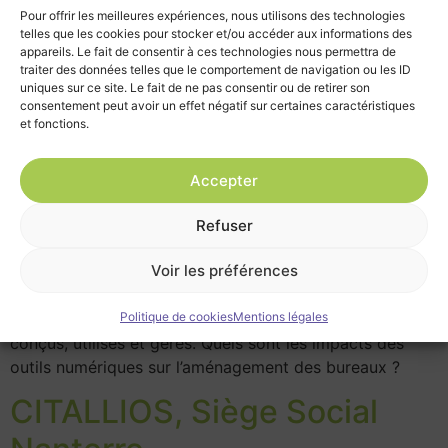
l’aménagement des bureaux
Pour offrir les meilleures expériences, nous utilisons des technologies
telles que les cookies pour stocker et/ou accéder aux informations des
?
appareils. Le fait de consentir à ces technologies nous permettra de
traiter des données telles que le comportement de navigation ou les ID
uniques sur ce site. Le fait de ne pas consentir ou de retirer son
consentement peut avoir un effet négatif sur certaines caractéristiques
et fonctions.
Accepter
Refuser
Voir les préférences
L’essor des technologies numériques a radicalement
changé la manière dont les espaces de travail sont
Politique de cookies
Mentions légales
conçus, utilisés et gérés. Quels sont les impacts des
outils numériques sur l’aménagement des bureaux ?
CITALLIOS, Siège Social