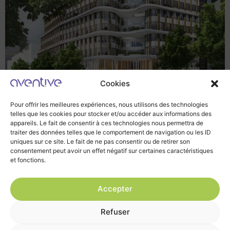
Cookies
Pour offrir les meilleures expériences, nous utilisons des technologies
Les nouvelles technologies, le développement durable
telles que les cookies pour stocker et/ou accéder aux informations des
appareils. Le fait de consentir à ces technologies nous permettra de
et les contraintes économiques changent les usages de
traiter des données telles que le comportement de navigation ou les ID
l’immobilier tertiaire et donnent naissance à de
uniques sur ce site. Le fait de ne pas consentir ou de retirer son
nouvelles pratiques comme la mixité des usages, le
consentement peut avoir un effet négatif sur certaines caractéristiques
et fonctions.
développement des services et la volonté de faire vivre
une véritable expérience à l’usager.
Accepter
Halte à la @ pollution !
Refuser