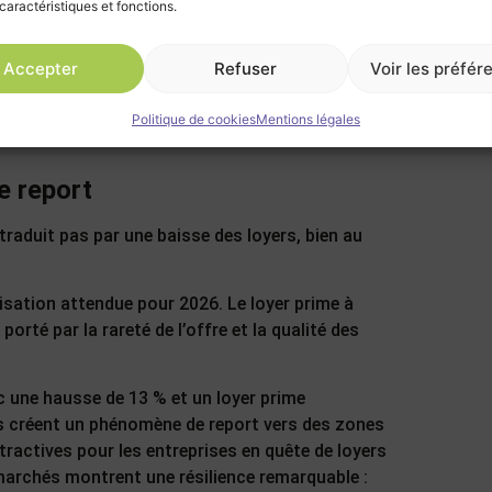
caractéristiques et fonctions.
Accepter
Refuser
Voir les préfér
Politique de cookies
Mentions légales
e report
raduit pas par une baisse des loyers, bien au
lisation attendue pour 2026. Le loyer prime à
porté par la rareté de l’offre et la qualité des
c une hausse de 13 % et un loyer prime
ns créent un phénomène de report vers des zones
ttractives pour les entreprises en quête de loyers
marchés montrent une résilience remarquable :