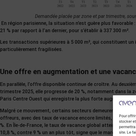
Demandée placée par zone et par trimestre, sou
En région parisienne, la situation n’est guère plus favorable 
21 % par rapport à l’an dernier, pour s’établir à 337 300 m².
Les transactions supérieures à 5 000 m², qui constituent un i
particulièrement fragilisées.
Une offre en augmentation et une vacan
En parallèle, l’offre disponible continue de croître. Au deuxiè
trimestre 2025, elle progresse de 20 %, notamment dans la 
Paris Centre Ouest qui enregistre la plus forte augmentation
Malgré ce mouvement, certains secteurs demeurent sous-
Pour offri
offreurs, avec des taux de vacance encore limités, autour de 
stocker et
%. En Île-de-France, le taux de vacance global atteint désorm
permettra
10,8 %, contre 9 % un an plus tôt, signe que le marché peine 
site. Le f