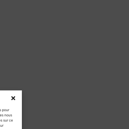
s pour
ies nous
es sur ce
sur