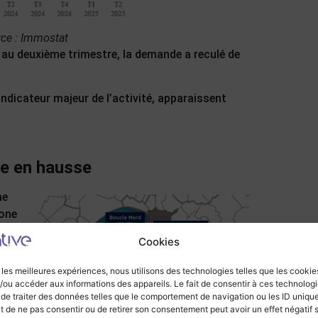
rce : Immostat
: au deuxième trimestre, la demande a reculé de
ndicateur majeur de l’activité, apparaissent
ce en hausse
me
zone
.
Cookies
r les meilleures expériences, nous utilisons des technologies telles que les cookie
5,2
/ou accéder aux informations des appareils. Le fait de consentir à ces technolog
ais
 de traiter des données telles que le comportement de navigation ou les ID uniqu
à
ait de ne pas consentir ou de retirer son consentement peut avoir un effet négatif 