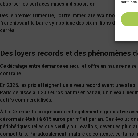
certaines 
absorber les surfaces mises à disposition.
Dès le premier trimestre, l’offre immédiate avait bondi,
franchissant la barre symbolique des six millions de mètres
carrés.
Des loyers records et des phénomènes d
Ce décalage entre demande en recul et offre en hausse ne se t
contraire.
En 2025, les prix atteignent un niveau record avant une stabi
Paris se hisse à 1 200 euros par m² et par an, un niveau inédit 
actifs commercialisés.
À La Défense, la progression est également significative ave
désormais établi à 615 euros par m² et par an. Ces évolutio
périphériques telles que Neuilly ou Levallois, devenues plus a
compétitifs. Paradoxalement, malgré ce contexte, certains 