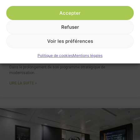
Accepter
Refuser
Voir les préférences
HMY – AUXERRE
Politique de cookies
Mentions légales
Rénovation des surfaces Tertiaire du siège de Monéteau.
Dans le prolongement de son programme stratégique de
modernisation…
LIRE LA SUITE »