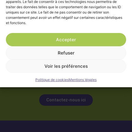
appareils. Le fait de consentir à ces technologies nous permettra de
traiter des données telles que le comportement de navigation ou les ID
uniques sur ce site. Le fait de ne pas consentir ou de retirer son
consentement peut avoir un effet négatif sur certaines caractéristiques
et fonctions.
Accepter
Vous avez un projet, d’aménagement,
Refuser
de restructuration ou un projet
immobilier,
Voir les préférences
vous souhaitez échanger avec un
Politique de cookies
Mentions légales
consultant ?
Contactez-nous ici