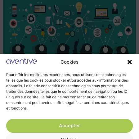
Cookies
Pour offrir les meilleures expériences, nous utilisons des technologies
telles que les cookies pour stocker et/ou accéder aux informations des
Les logiques d’aménagement répondent à la conjonction
appareils. Le fait de consentir à ces technologies nous permettra de
des stratégies de management, des technologies
traiter des données telles que le comportement de navigation ou les ID
disponibles, du bâtiment et, bien évidemment, de la
uniques sur ce site. Le fait de ne pas consentir ou de retirer son
consentement peut avoir un effet négatif sur certaines caractéristiques
ressource humaine. De ces quatre facteurs, la technique
et fonctions.
et la structure ont connu des avancées conséquentes au
cours des dernières années, les nouvelles technologies
Accepter
induisant par ailleurs une mutation profonde des
économies modernes.