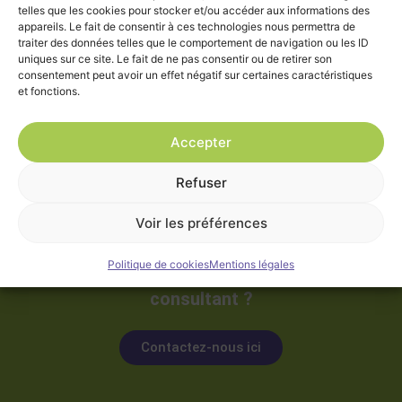
telles que les cookies pour stocker et/ou accéder aux informations des
appareils. Le fait de consentir à ces technologies nous permettra de
traiter des données telles que le comportement de navigation ou les ID
uniques sur ce site. Le fait de ne pas consentir ou de retirer son
consentement peut avoir un effet négatif sur certaines caractéristiques
et fonctions.
Accepter
Refuser
Vous avez un projet, d’aménagement,
de restructuration ou un projet
Voir les préférences
immobilier,
Politique de cookies
Mentions légales
vous souhaitez échanger avec un
consultant ?
Contactez-nous ici