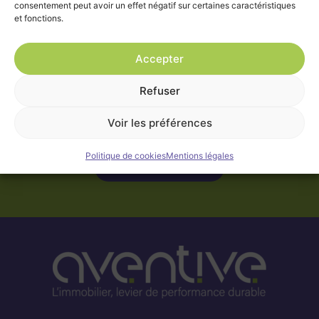
consentement peut avoir un effet négatif sur certaines caractéristiques
et fonctions.
Vous avez un projet, d’aménagement,
Accepter
de restructuration ou un projet
immobilier,
Refuser
vous souhaitez échanger avec un
Voir les préférences
consultant ?
Politique de cookies
Mentions légales
Contactez-nous ici